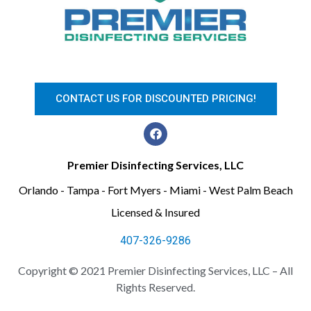
CONTACT US FOR DISCOUNTED PRICING!
Premier Disinfecting Services, LLC
Orlando - Tampa - Fort Myers - Miami - West Palm Beach
Licensed & Insured
407-326-9286
Copyright © 2021 Premier Disinfecting Services, LLC – All
Rights Reserved.