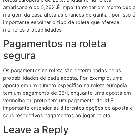
americana é de 5,26%.É importante ter em mente que a
margem da casa afeta as chances de ganhar, por isso é
importante escolher o tipo de roleta que oferece
melhores probabilidades.
Pagamentos na roleta
segura
Os pagamentos na roleta são determinados pelas
probabilidades de cada aposta. Por exemplo, uma
aposta em um número específico na roleta europeia
tem um pagamento de 35:1, enquanto uma aposta em
vermelho ou preto tem um pagamento de 1:1.É
importante entender as diferentes opções de aposta e
seus respectivos pagamentos ao jogar roleta.
Leave a Reply