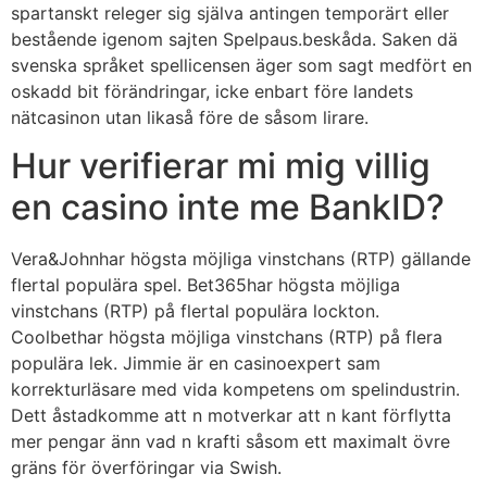
spartanskt releger sig själva antingen temporärt eller
bestående igenom sajten Spelpaus.beskåda. Saken dä
svenska språket spellicensen äger som sagt medfört en
oskadd bit förändringar, icke enbart före landets
nätcasinon utan likaså före de såsom lirare.
Hur verifierar mi mig villig
en casino inte me BankID?
Vera&Johnhar högsta möjliga vinstchans (RTP) gällande
flertal populära spel. Bet365har högsta möjliga
vinstchans (RTP) på flertal populära lockton.
Coolbethar högsta möjliga vinstchans (RTP) på flera
populära lek. Jimmie är en casinoexpert sam
korrekturläsare med vida kompetens om spelindustrin.
Dett åstadkomme att n motverkar att n kant förflytta
mer pengar änn vad n krafti såsom ett maximalt övre
gräns för överföringar via Swish.