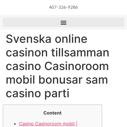
407-326-9286
Svenska online
casinon tillsamman
casino Casinoroom
mobil bonusar sam
casino parti
Content
Casino Casinoroom mobil |