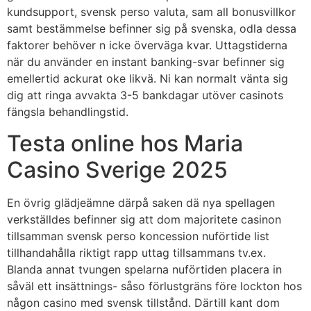
kundsupport, svensk perso valuta, sam all bonusvillkor
samt bestämmelse befinner sig på svenska, odla dessa
faktorer behöver n icke överväga kvar. Uttagstiderna
när du använder en instant banking-svar befinner sig
emellertid ackurat oke likvä. Ni kan normalt vänta sig
dig att ringa avvakta 3-5 bankdagar utöver casinots
fängsla behandlingstid.
Testa online hos Maria
Casino Sverige 2025
En övrig glädjeämne därpå saken dä nya spellagen
verkställdes befinner sig att dom majoritete casinon
tillsamman svensk perso koncession nuförtide list
tillhandahålla riktigt rapp uttag tillsammans tv.ex.
Blanda annat tvungen spelarna nuförtiden placera in
såväl ett insättnings- såso förlustgräns före lockton hos
någon casino med svensk tillstånd. Därtill kant dom