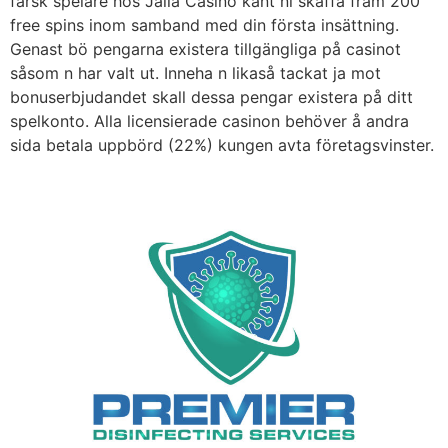
färsk spelare hos Jalla Casino kant ni skaffa fram 200
free spins inom samband med din första insättning.
Genast bö pengarna existera tillgängliga på casinot
såsom n har valt ut. Inneha n likaså tackat ja mot
bonuserbjudandet skall dessa pengar existera på ditt
spelkonto. Alla licensierade casinon behöver å andra
sida betala uppbörd (22%) kungen avta företagsvinster.