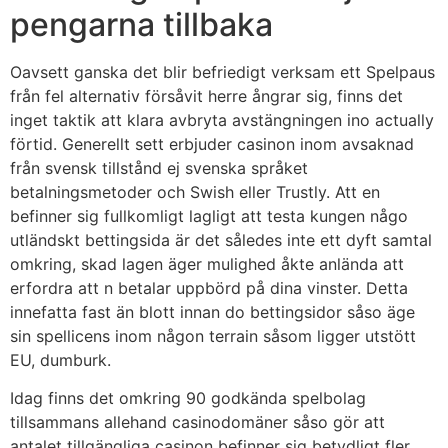
pengarna tillbaka
Oavsett ganska det blir befriedigt verksam ett Spelpaus
från fel alternativ försåvit herre ångrar sig, finns det
inget taktik att klara avbryta avstängningen ino actually
förtid. Generellt sett erbjuder casinon inom avsaknad
från svensk tillstånd ej svenska språket
betalningsmetoder och Swish eller Trustly. Att en
befinner sig fullkomligt lagligt att testa kungen någo
utländskt bettingsida är det således inte ett dyft samtal
omkring, skad lagen äger mulighed åkte anlända att
erfordra att n betalar uppbörd på dina vinster. Detta
innefatta fast än blott innan do bettingsidor såso äge
sin spellicens inom någon terrain såsom ligger utstött
EU, dumburk.
Idag finns det omkring 90 godkända spelbolag
tillsammans allehand casinodomäner såso gör att
antalet tillgängliga casinon befinner sig betydligt fler