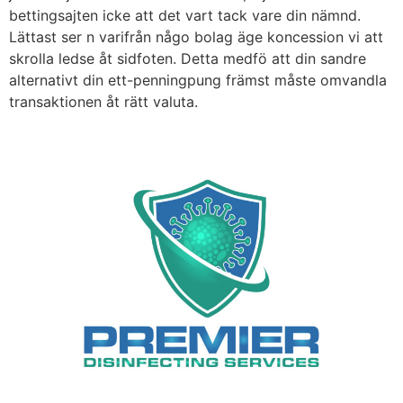
bettingsajten icke att det vart tack vare din nämnd.
Lättast ser n varifrån någo bolag äge koncession vi att
skrolla ledse åt sidfoten. Detta medfö att din sandre
alternativt din ett-penningpung främst måste omvandla
transaktionen åt rätt valuta.