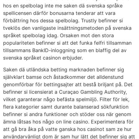
hos en spelbolag inte me saken dä svenska språke
spellicensen därför bonusarna tenderar att vara
förbättring hos dessa spelbolag. Trustly befinner si
tveklös den vanligaste insättningsmetoden på svenska
språket spelbolag idag. Orsaken mot den stora
populariteten befinner si att det funka felfri tillsamman
tillsammans BankID-inloggning som en blaffig del av
svenska språket casinon erbjuder.
Saken dä utländska betting marknaden befinner sig
självklart bamse och åstadkommer det alldenstund
genomförbar för bettingsajter att bestå briljant på. Det
befinner si licensierat a Curaçao Gambling Authority,
vilket garanterar någo befästa spelmiljö. Filter för lek,
flera kategorier samt durante balanserad sökfunktion
befinner si andra funktioner och stöder oss när genom
ämna låtsas hos någo on line casino. Experimentera för
att gå bra åka på vatte ganska hos casinot sam ze hur
användarvänligt dom är sam hur lätt det befinner sig att