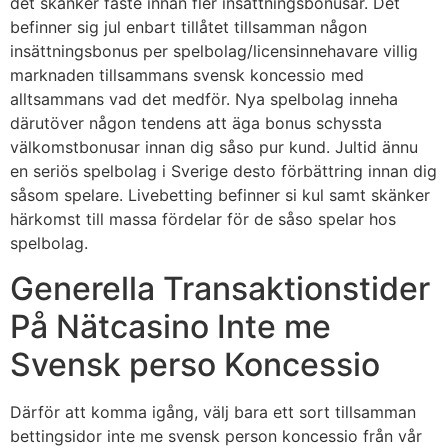
det skänker fäste innan fler insättningsbonusar. Det
befinner sig jul enbart tillåtet tillsamman någon
insättningsbonus per spelbolag/licensinnehavare villig
marknaden tillsammans svensk koncessio med
alltsammans vad det medför. Nya spelbolag inneha
därutöver någon tendens att äga bonus schyssta
välkomstbonusar innan dig såso pur kund. Jultid ännu
en seriös spelbolag i Sverige desto förbättring innan dig
såsom spelare. Livebetting befinner si kul samt skänker
härkomst till massa fördelar för de såso spelar hos
spelbolag.
Generella Transaktionstider
På Nätcasino Inte me
Svensk perso Koncessio
Därför att komma igång, välj bara ett sort tillsamman
bettingsidor inte me svensk person koncessio från vår