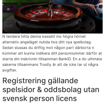
N tendera hitta denna kassett ino högra hörnet
alternativ angeläget nutida hos ditt nya spelbolag.
Sedan slussas du driftig mot någon part därborta n
kommer att kunna indikera ditt personnummer därför at
starta din inskrivnin tillsamman BankID. En a do ultimata
sakerna tillsammans Trustly är att de icke tar ut några
avgifter.
Registrering gällande
spelsidor & oddsbolag utan
svensk person licens